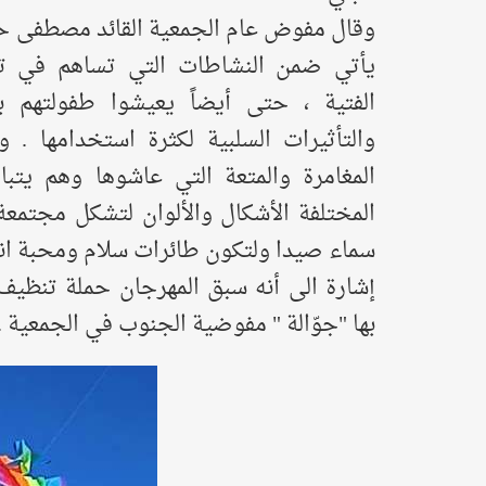
وقال مفوض عام الجمعية القائد مصطفى حبل
يأتي ضمن النشاطات التي تساهم في تن
الفتية ، حتى أيضاً يعيشوا طفولتهم بع
والتأثيرات السلبية لكثرة استخدامها . 
المغامرة والمتعة التي عاشوها وهم يتبا
المختلفة الأشكال والألوان لتشكل مجتمعة
سماء صيدا ولتكون طائرات سلام ومحبة انطل
إشارة الى أنه سبق المهرجان حملة تنظيف
بها "جوّالة " مفوضية الجنوب في الجمعية .