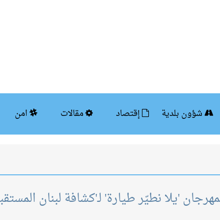
شؤون بلدية
إقتصاد
مقالات
امن
ان 'يلا نطيّر طيارة' لـ'كشافة لبنان المستقب