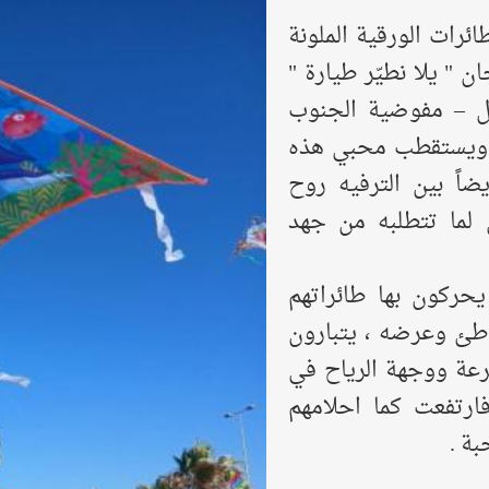
رات الورقية الملونة
 " يلا نطيّر طيارة "
بل – مفوضية الجنوب
، ويستقطب محبي هذه
اً بين الترفيه روح
 لما تتطلبه من جهد
يحركون بها طائراتهم
اطئ وعرضه ، يتبارون
رعة ووجهة الرياح في
ارتفعت كما احلامهم
بة .