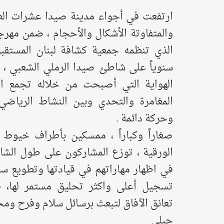
ارتفعت في أجواء مدينة صيدا عشرات الطائ
والمتفاوتة الأشكال والأحجام ، ضمن مهرجان
الذي تنظمه جمعية كشافة لبنان المستق
سنوياً على شاطئ صيدا الرملي الشعبي 
الهواية التي أصبحت من خلاله تجمع ايض
المغامرة والتحدي وبين النشاط الرياضي
وحركة دائمة .
صغاراً وكباراً ، ممسكين بأطراف خيوط 
الورقية ، توزع المشاركون على طول الش
في اظهار مهاراتهم في قيادتها وتطويع س
تسجيل أعلى واكثر تحليق مستمر لها، ف
تعانق الآفاق لتبعث برسائل سلام وفرح ومح
حبلي