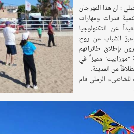
ي : ان هذا المهرجان
مية قدرات ومهارات
يداً عن التكنولوجيا
وعبرّ الشباب عن روح
رون بإطلاق طائراتهم
 "موزاييك" مميزاً في
اقاً من المدينة.
 للشاطىء الرملي قام