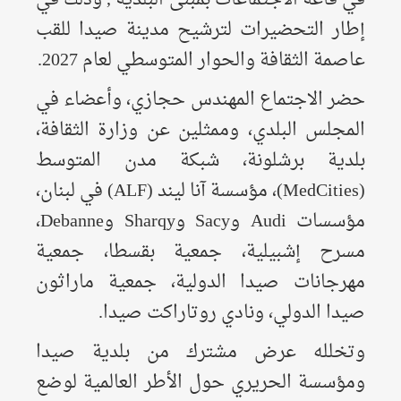
إطار التحضيرات لترشيح مدينة صيدا للقب
عاصمة الثقافة والحوار المتوسطي لعام 2027.
حضر الاجتماع المهندس
حجازي، وأعضاء في
المجلس البلدي، وممثلين عن وزارة الثقافة،
بلدية برشلونة، شبكة مدن المتوسط
(MedCities)، مؤسسة آنا ليند (ALF) في لبنان،
مؤسسات Audi وSacy وSharqy وDebanne،
مسرح إشبيلية، جمعية بقسطا، جمعية
مهرجانات صيدا الدولية، جمعية ماراثون
صيدا الدولي، ونادي روتاراكت صيدا.
وتخلله عرض مشترك من بلدية صيدا
ومؤسسة الحريري حول الأطر العالمية لوضع