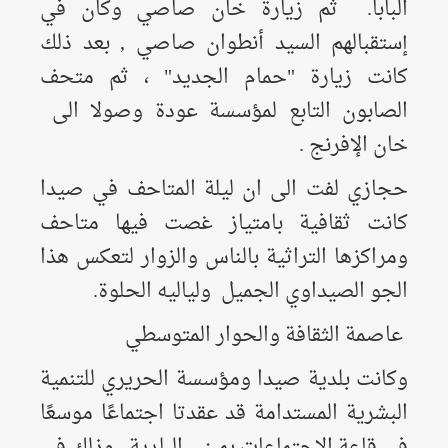
البابا. ثم زيارة خان صاصي وكان في
إستقبالهم السيد أنطوان صاصي ,
بعد ذلك
كانت زيارة "حمام الجديد"
، ثم متحف
الصابون التابع لمؤسسة عودة وصولا الى
خان الإفرنج .
حجازي لفت الى ان ليلة المتاحف في صيدا
كانت ثقافية بامتياز غصت فيها متاحف
ومراكزها التراثية بالناس والزوار لتعكس هذا
الجو الصيداوي الجميل ولياليه الحلوة.
عاصمة الثقافة والحوار المتوسطي
وكانت بلدية صيدا ومؤسسة الحريري للتنمية
البشرية المستدامة قد عقدتا اجتماعًا موسعًا
في قاعة الاجتماعات بمبنى البلدية , وذلك في