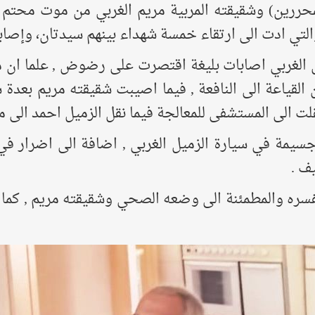
لمحررين) وشقيقته المربية مريم الغربي من موت محتم ف
رتقاء خمسة شهداء بينهم سيدتان، وإصابة 21 جريحاً من بينهم خمسة أطفا
ل الغربي اصابات بليغة اقتصرت على رضوض , علما ان من
القياعة الى النافعة , فيما اصيبت شقيقته مريم بعدة ش
قلت الى المستشفى للمعالجة فيما نقل الزميل احمد الى 
 جسيمة في سيارة الزميل الغربي , اضافة الى اضرار في
ف .
فسره والمطمئنة الى وضعه الصحي وشقيقته مريم , كما