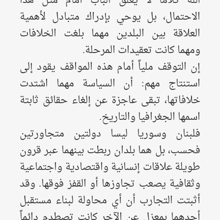
الله كلاماً لا يغلق الباب أمام مثل هذا
الاحتمال، بل يوحي بإدراك متبادل لأهمية
العلاقة بين البلدين مهما بلغت الخلافات
ومهما كانت تعقيدات المرحلة.
إن التوقف ملياً أمام هذه المواقف يقود إلى
استنتاج مهم: أن السياسة مهما اشتدت
خلافاتها، تبقى عاجزة عن إلغاء حقائق ثابتة
اسمها الجغرافيا والتاريخ.
فلبنان وسوريا ليسا دولتين متجاورتين
فحسب، بل هما بلدان ربطت بينهما عبر قرون
طويلة علاقات إنسانية واقتصادية واجتماعية
وثقافية يصعب تجاوزها أو القفز فوقها. وقد
أثبتت التجارب أن أي محاولة لبناء مستقبل
أحدهما بمعزل عن الآخر كانت تصطدم دائماً