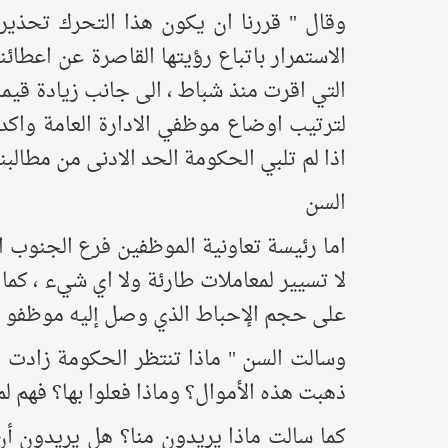
وقال " قررنا ان يكون هذا التحرك تحذيري
الاستمرار باتباع رؤيتها القاصرة عن اعط
التي اقرت منذ شباط ، الى جانب زيادة قيمة 
لترتيب اوضاع موظفي الادارة العامة واكد
اذا لم تلبي الحكومة الحد الادنى من مطالبنا.
السن
اما رئيسة تعاونية الموظفين فرع الجنوب ال
لا تسيير لمعاملات طارئة ولا اي شيء ، كما
على حجم الإحباط الذي وصل إليه موظفو الإ
وسالت السن " ماذا تنتظر الحكومة زادت تع
ذهبت هذه الأموال؟ وماذا فعلوا بها؟ فهم لم ي
كما سالت ماذا يريدون منا؟ هل يريدون أن