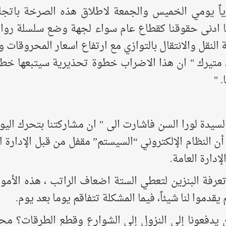
اً يومي الخميس والجمعة لاطلاق هذه الصرخة باتجاه
ائنا ادنى حقوقنا كقطاع عام سواء لجهة وضع سلسلة روا
النقل والانتقال بالتوازي مع ارتفاع اسعار المحروقات 
 متيرك " ان هذا الاضراب خطوة تحذيرية سيتبعها خطوا
 "
سيدة لورا السن فاشارت الى " ان مشاركتنا بتحرك اليوم 
 أن النظام الإلكتروني “السيستم” مقفل من قبل الإدارة 
دارة العامة.
رفة البنزين لتعطي الستة اضعاف الراتب ، هذه الأموال 
قدموا لنا شيئاً، فيما المشكلة تتفاقم يوما بعد يوم.
 يدفعونا إلى النزول إلى الشوارع وقطع الطرقات؟ م