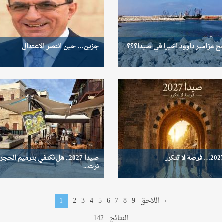
ح مزامير داوود اخيرا في صيدا؟؟؟
جزين… حين انتصر الاعتدال
صيدا 2027.. هل نكتفي بترميم الحجر
نرت...
»
اللاحق
9
8
7
6
5
4
3
2
1
النتائج : 142