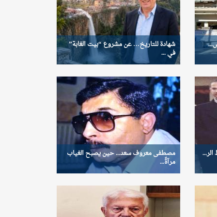
...
شهادة للتاريخ… عن مشروع “بيت الغابة”
في ...
لر...
مصطفى معروف سعد... حين يصبح الغياب
مرآةً...