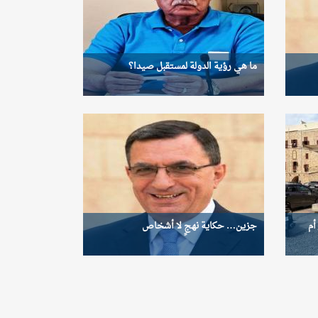
ما هي رؤية الدولة لمستقبل صيدا؟
 أم
جزين… حكاية نهجٍ لا أشخاص