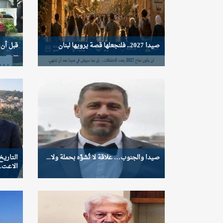
صيدا 2027.. فلنجعلها قصة يرويها لبنان
قبل أن 
...
صيدا والجنوب… علاقة لا تُشوَّه بحملة ولا...
التاري
الاعت..