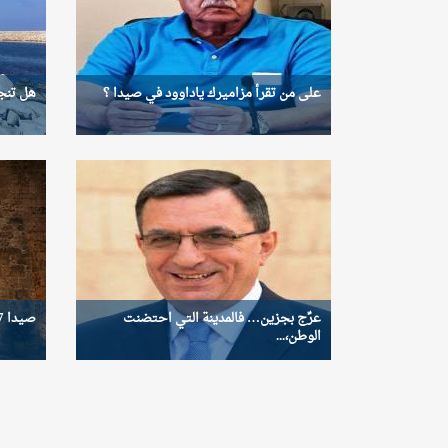
على من تقرأ مزاميرك ياداوود في صيدا ؟
هل تنج
عرِّج بجزين… فالمدينة التي احتضنت
صيدا 2027… فرصة لا تتكرر
الوطن،...