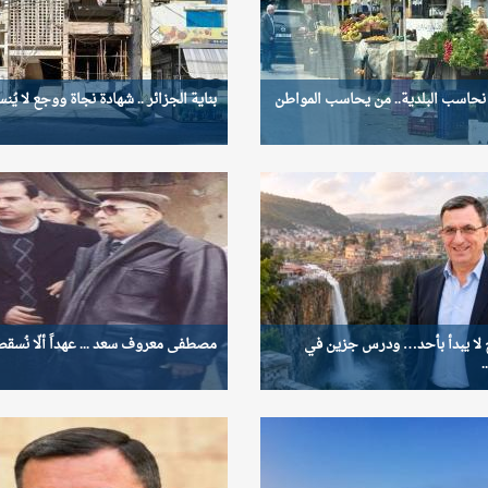
نحاسب البلدية.. من يحاسب المواطن
بناية الجزائر .. شهادة نجاة ووجع لا يُنس
خ لا يبدأ بأحد… ودرس جزين في
مصطفى معروف سعد ... عهداً ألّا نُسقط ا
.