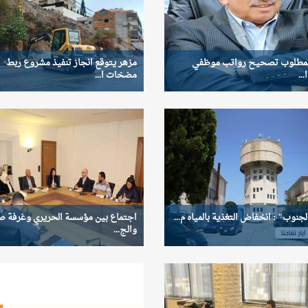
لمطلوب تصحيح رواتب موظفي
مزهر يتوقع انجاز تنفيذ مشروع ربط
...
مضخات ا...
لجنوب" : انخفاض التغذية بالمياه م...
اجتماع بين مؤسسة الحريري وغرفة ص
والج...