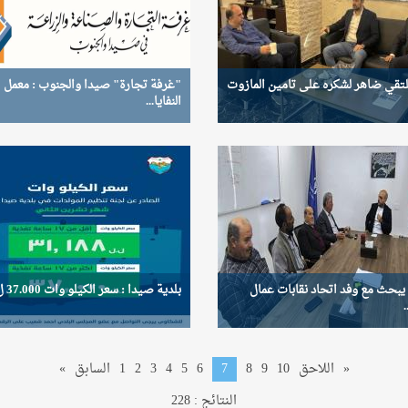
لتقي ضاهر لشكره على تامين المازوت
"غرفة تجارة" صيدا والجنوب : معمل
النفايا...
يبحث مع وفد اتحاد نقابات عمال
بلدية صيدا : سعر الكيلو وات 37.000 ل.ل. ...
»
اللاحق
10
9
8
7
6
5
4
3
2
1
السابق
«
النتائج : 228