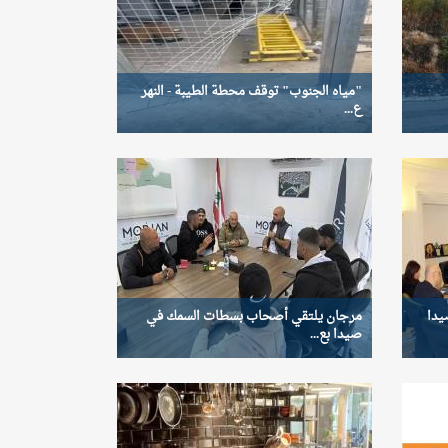
"مياه الجنوب" توقف محطة الطيبة - النهر
ع...
يدا
مرجان يلتقي أصحاب بسطات السمك في
صيدا بع...