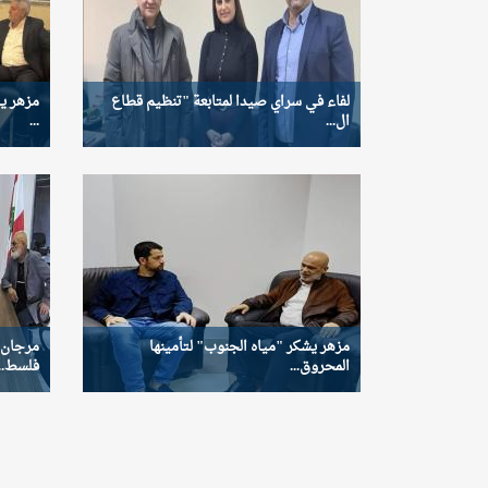
لفاء في سراي صيدا لمتابعة "تنظيم قطاع
مزهر ي
ال...
...
مزهر يشكر "مياه الجنوب" لتأمينها
مرجان 
المحروق...
فلسط...