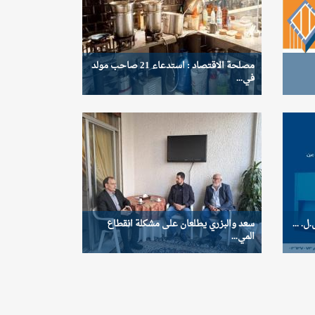
مصلحة الاقتصاد : استدعاء 21 صاحب مولد
في...
سعد والبزري يطلعان على مشكلة انقطاع
المي...