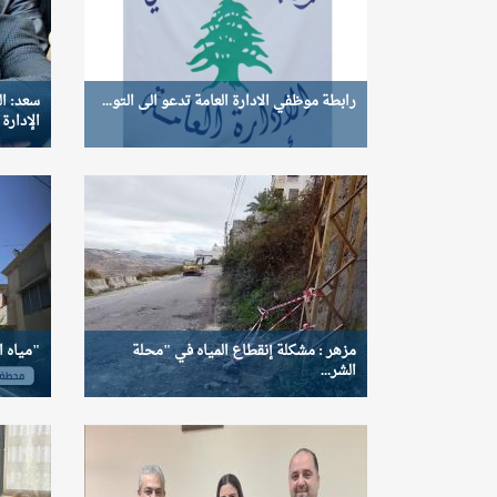
رابطة موظفي الادارة العامة تدعو الى التو...
سعد: ا
الإدارة ا
مزهر : مشكلة إنقطاع المياه في "محلة
"مياه ا
الشر...