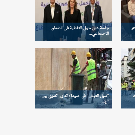
هر
جلسة عمل حول التغطية في الضمان
الاجتماعي...
ت
"سبل العيش" في صيدا : تعاون تنموي بين
"ج...