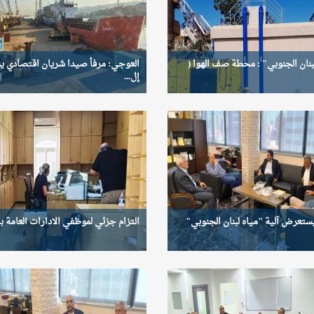
بنان الجنوبي" : محطة صف الهوا (
العوجي: مرفأ صيدا شريان اقتصادي ي
إل...
تعرض آلية "مياه لبنان الجنوبي"
التزام جزئي لموظفي الادارات العامة بال