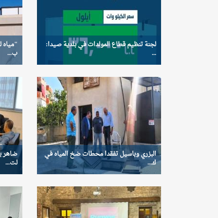
لجنة تنظيم قطاع المولدات في بلدية صيدا:
"مياه ل
...
ب...
البزري وباسيل تفقدا محطات ضخ المياه في
ضاهر يس
ك...
لت...