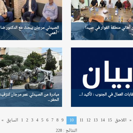
أهالي منطقة الفوار في صيدا
الصيدلي مرجان يبحث مع الدكتور ضا
..
"أهمي...
قابات العمال في الجنوب : تأكيد ا...
مبادرة من الصيدلي عمر مرجان لتزفي
الحفر...
»
اللاحق
15
14
13
12
11
10
9
8
7
6
5
4
3
2
1
السابق
«
النتائج : 228