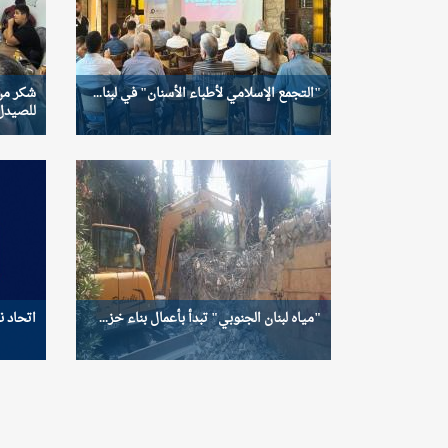
"التجمع الإسلامي لأطباء الأسنان" في لبنا...
شكر من 
للصيدل.
"مياه لبنان الجنوبي" تبدأ بأعمال بناء خز...
اتحاد ن