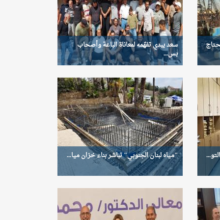
حتاج
سعد يبدي تفهّمه لمعاناة الباعة وأصحاب
بس...
تو...
"مياه لبنان الجنوبي" تباشر بناء خزان ميا...